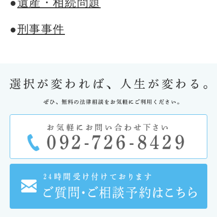
●
遺産・相続問題
●
刑事事件