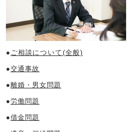
●
ご相談について(全般)
●
交通事故
●
離婚・男女問題
●
労働問題
●
借金問題